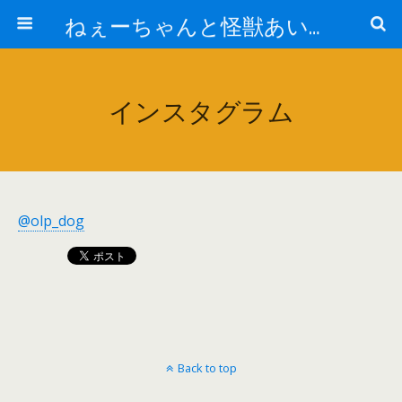
ねぇーちゃんと怪獣あいの怒涛の日々
インスタグラム
@olp_dog
Back to top